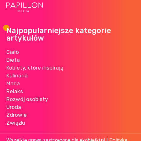
Najpopularniejsze kategorie
artykułów
Ciało
Dieta
Kobiety, które inspirują
Kulinaria
Moda
Relaks
Rozwój osobisty
Uroda
Zdrowie
Związki
Wszelkie prawa zastrzeżone dla ekobietki.pl |
Polityka