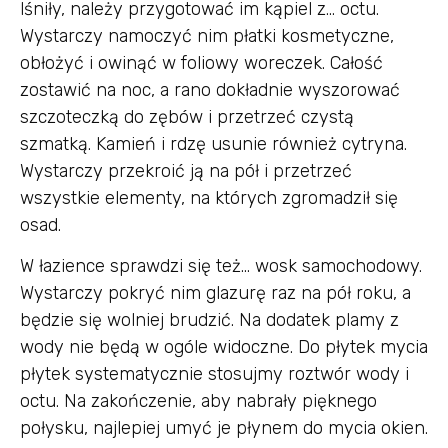
lśniły, należy przygotować im kąpiel z… octu.
Wystarczy namoczyć nim płatki kosmetyczne,
obłożyć i owinąć w foliowy woreczek. Całość
zostawić na noc, a rano dokładnie wyszorować
szczoteczką do zębów i przetrzeć czystą
szmatką. Kamień i rdzę usunie również cytryna.
Wystarczy przekroić ją na pół i przetrzeć
wszystkie elementy, na których zgromadził się
osad.
W łazience sprawdzi się też… wosk samochodowy.
Wystarczy pokryć nim glazurę raz na pół roku, a
będzie się wolniej brudzić. Na dodatek plamy z
wody nie będą w ogóle widoczne. Do płytek mycia
płytek systematycznie stosujmy roztwór wody i
octu. Na zakończenie, aby nabrały pięknego
połysku, najlepiej umyć je płynem do mycia okien.