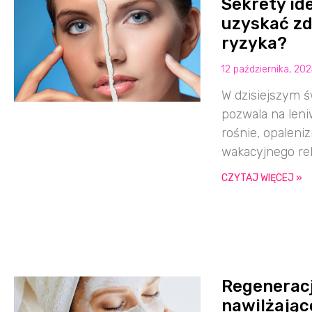
Sekrety id
uzyskać zd
ryzyka?
12 października, 20
W dzisiejszym ś
pozwala na len
rośnie, opaleni
wakacyjnego rel
CZYTAJ WIĘCEJ »
Regeneracj
nawilżając