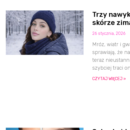
Trzy nawyk
skórze zimą
26 stycznia, 2026
Mróz, wiatr i g
sprawiają, że 
teraz nieustann
szybciej traci o
CZYTAJ WIĘCEJ »