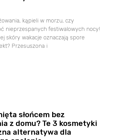
ażowania, kąpieli w morzu, czy
ć nieprzespanych festiwalowych nocy!
ej skóry wakacje oznaczają spore
ekt? Przesuszona i
ięta słońcem bez
a z domu? Te 3 kosmetyki
zna alternatywa dla