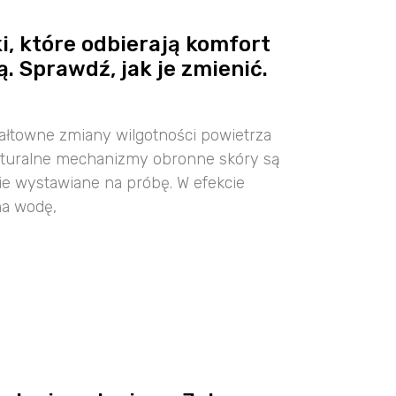
i, które odbierają komfort
. Sprawdź, jak je zmienić.
wałtowne zmiany wilgotności powietrza
naturalne mechanizmy obronne skóry są
ie wystawiane na próbę. W efekcie
na wodę,