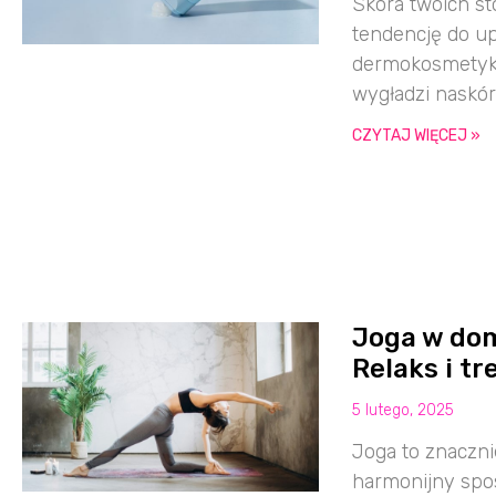
Skóra twoich st
tendencję do 
dermokosmetyk
wygładzi naskó
CZYTAJ WIĘCEJ »
Joga w dom
Relaks i t
5 lutego, 2025
Joga to znaczni
harmonijny spos