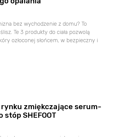
go opalania
enizna bez wychodzenie z domu? To
ślisz. Te 3 produkty do ciała pozwolą
kóry ozłoconej słońcem, w bezpieczny i
 rynku zmiękczające serum-
do stóp SHEFOOT