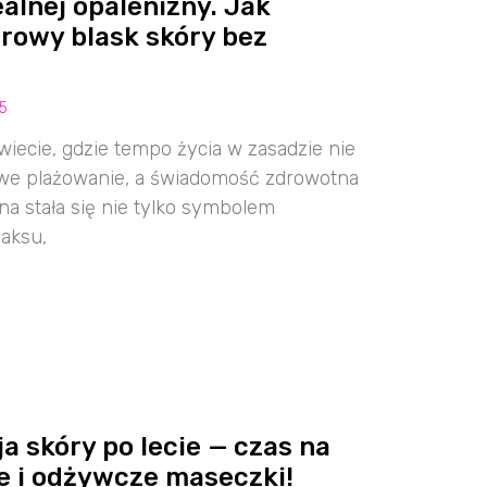
ealnej opalenizny. Jak
rowy blask skóry bez
25
wiecie, gdzie tempo życia w zasadzie nie
iwe plażowanie, a świadomość zdrowotna
zna stała się nie tylko symbolem
aksu,
a skóry po lecie — czas na
e i odżywcze maseczki!