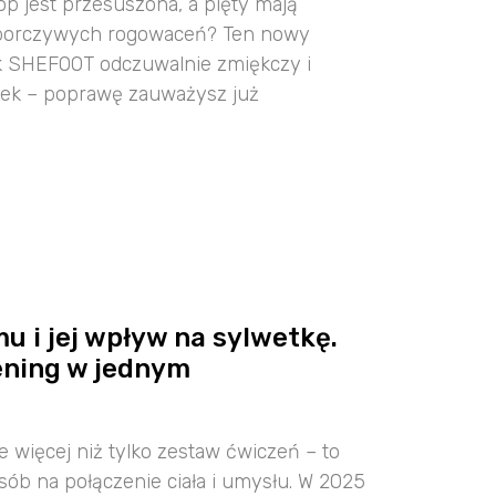
óp jest przesuszona, a pięty mają
uporczywych rogowaceń? Ten nowy
 SHEFOOT odczuwalnie zmiękczy i
rek – poprawę zauważysz już
u i jej wpływ na sylwetkę.
rening w jednym
e więcej niż tylko zestaw ćwiczeń – to
ób na połączenie ciała i umysłu. W 2025