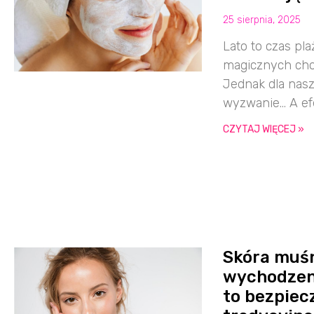
25 sierpnia, 2025
Lato to czas pl
magicznych cho
Jednak dla nasz
wyzwanie… A ef
CZYTAJ WIĘCEJ »
Skóra muśn
wychodzeni
to bezpiec