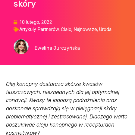
skóry
10 lutego, 2022
Artykuły Partnerów
,
Ciało
,
Najnowsze
,
Uroda
Ewelina Jurczyńska
Olej konopny dostarcza skórze kwasów
tłuszczowych, niezbędnych dla jej optymalnej
kondycji. Kwasy te łagodzą podrażnienia oraz
doskonale sprawdzają się w pielęgnacji skóry
problematycznej i zestresowanej. Dlaczego warto
poszukiwać oleju konopnego w recepturach
kosmetyków?