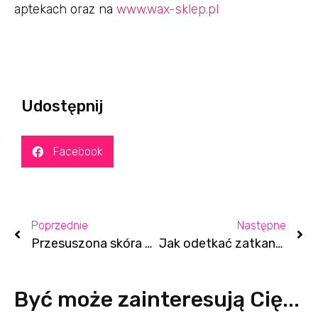
aptekach oraz na
www.wax-sklep.pl
Udostępnij
Facebook
Poprzednie
Następne
Przesuszona skóra ust – jak o nią zadbać?
Jak odetkać zatkany nos?
Być może zainteresują Cię...