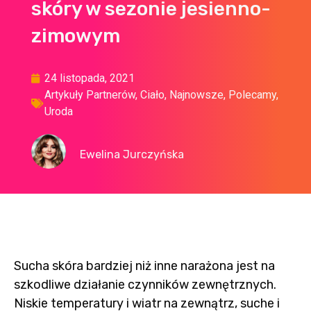
skóry w sezonie jesienno-
zimowym
24 listopada, 2021
Artykuły Partnerów
,
Ciało
,
Najnowsze
,
Polecamy
,
Uroda
Ewelina Jurczyńska
Sucha skóra bardziej niż inne narażona jest na
szkodliwe działanie czynników zewnętrznych.
Niskie
temperatury i wiatr na zewnątrz, suche i