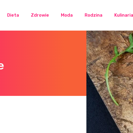
Dieta
Zdrowie
Moda
Rodzina
Kulinari
e