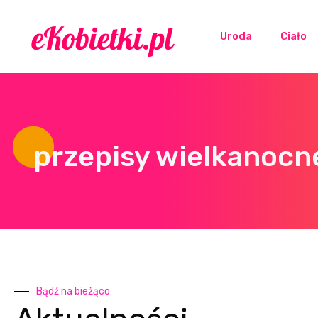
Uroda
Ciało
przepisy wielkanocn
Bądź na bieżąco