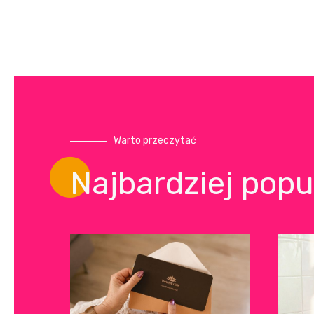
Warto przeczytać
Najbardziej popu