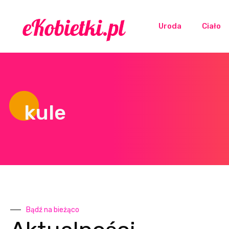
Uroda
Ciało
kule
Bądź na bieżąco