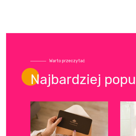
Warto przeczytać
Najbardziej popu