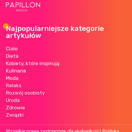
Najpopularniejsze kategorie
artykułów
Ciało
Dieta
Kobiety, które inspirują
Kulinaria
Moda
Relaks
Rozwój osobisty
Uroda
Zdrowie
Związki
Wszelkie prawa zastrzeżone dla ekobietki.pl |
Polityka