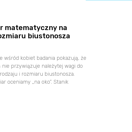
ór matematyczny na
ozmiaru biustonosza
 wśród kobiet badania pokazują, że
 nie przywiązuje należytej wagi do
odzaju i rozmiaru biustonosza.
ar oceniamy „na oko”. Stanik