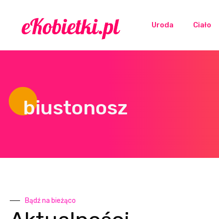
Uroda
Ciało
biustonosz
Bądź na bieżąco