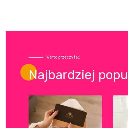
Warto przeczytać
Najbardziej popu