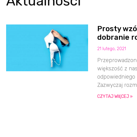
Aktualności
Prosty wz
dobranie r
21 lutego, 2021
Przeprowadzone
większość z nas
odpowiedniego r
Zazwyczaj rozmi
CZYTAJ WIĘCEJ »