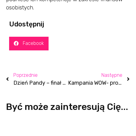
osobistych.
Udostępnij
Facebook
Poprzednie
Następne
Dzień Pandy – finał akcji “Pokaż #sercenadłoni”
Kampania WOW- prowadź dochodowe kampanie i wydaj produkty metodą WOW!
Być może zainteresują Cię...