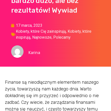
bardzo dużo, ale bez
rezultatów! Wywiad
17 marca, 2023
Kobiety, które Cię zainspirują
,
Kobiety, które
inspirują
,
Najnowsze
,
Polecamy
Karina
Finanse są nieodłącznym elementem naszego
życia, towarzyszą nam każdego dnia. Warto
dokładniej się im przyjrzeć i odpowiednio o nie
zadbać. Czy wiecie, że zarządzania finansami
można się nauczyć, i często towarzyszy temu