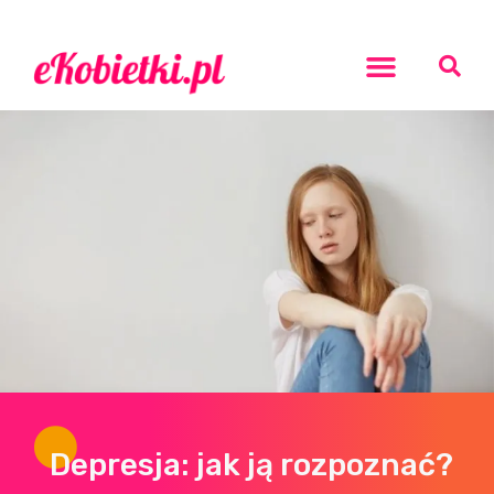
Rozwój osobisty
Depresja: jak ją rozpoznać?