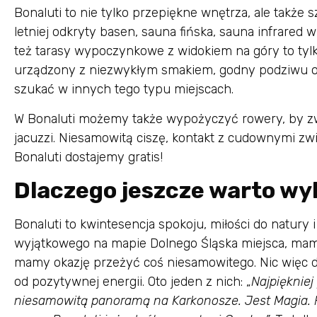
Bonaluti to nie tylko przepiękne wnętrza, ale także s
letniej odkryty basen, sauna fińska, sauna infrared 
też tarasy wypoczynkowe z widokiem na góry to tylko
urządzony z niezwykłym smakiem, godny podziwu og
szukać w innych tego typu miejscach.
W Bonaluti możemy także wypożyczyć rowery, by zwi
jacuzzi. Niesamowitą ciszę, kontakt z cudownymi zwi
Bonaluti dostajemy gratis!
Dlaczego jeszcze warto wy
Bonaluti to kwintesencja spokoju, miłości do natury 
wyjątkowego na mapie Dolnego Śląska miejsca, mamy
mamy okazję przeżyć coś niesamowitego. Nic więc dz
od pozytywnej energii. Oto jeden z nich: „
Najpiękniej
niesamowitą panoramą na Karkonosze. Jest Magia. 