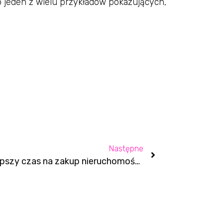
ko jeden z wielu przykładów pokazujących,
Następne
Najlepszy czas na zakup nieruchomości był wczoraj! Wywiad z Dorotą Sztuba