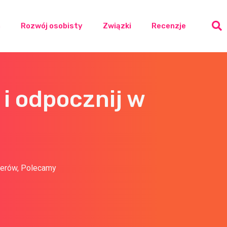
a
Rozwój osobisty
Związki
Recenzje
 i odpocznij w
nerów
,
Polecamy