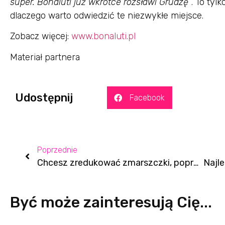
super. Bonaluti już wkrótce rozsławi Grudzę”
. To tyl
dlaczego warto odwiedzić te niezwykłe miejsce.
Zobacz więcej:
www.bonaluti.pl
Materiał partnera
Udostępnij
Facebook
Poprzednie
Chcesz zredukować zmarszczki, poprawić koloryt i zwiększyć jędrność skóry? Sprawdź, czym jest skin cycling!
Być może zainteresują Cię...