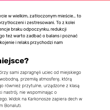
ycie w wielkim, zatłoczonym mieście… to
rzytłoczeni i zestresowani. To z kolei
encje braku odpoczynku, redukcji
go też warto zadbać o balans i poznać
kojenie i relaks przychodzi nam
miejsce?
tórzy sami zapragnęli uciec od miejskiego
 swobodną, przemiłą atmosferę, którą
go również przytulne, urządzone z klasą
i nastrój, nie wspominając o
ego. Widok na Karkonosze zapiera dech w
m Bonaluti.