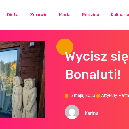
Dieta
Zdrowie
Moda
Rodzina
Kulinari
Wycisz się
Bonaluti!
5 maja, 2023
Artykuły Part
Karina