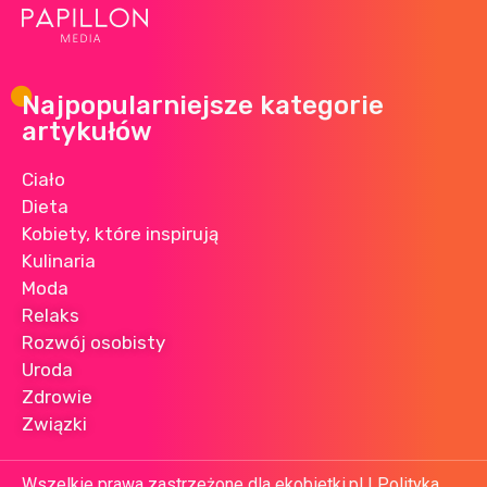
Najpopularniejsze kategorie
artykułów
Ciało
Dieta
Kobiety, które inspirują
Kulinaria
Moda
Relaks
Rozwój osobisty
Uroda
Zdrowie
Związki
Wszelkie prawa zastrzeżone dla ekobietki.pl |
Polityka