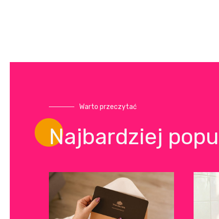
Warto przeczytać
Najbardziej popu