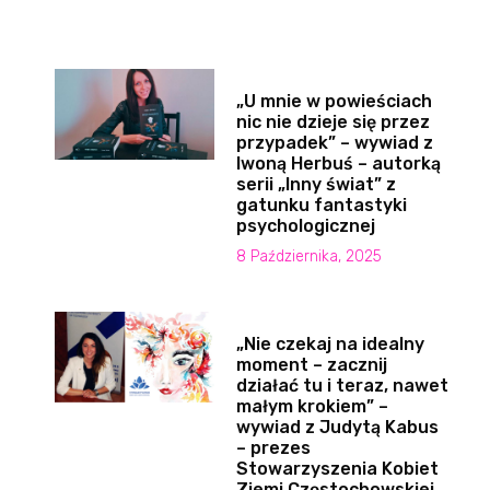
„U mnie w powieściach
nic nie dzieje się przez
przypadek” – wywiad z
Iwoną Herbuś – autorką
serii „Inny świat” z
gatunku fantastyki
psychologicznej
8 Października, 2025
„Nie czekaj na idealny
moment – zacznij
działać tu i teraz, nawet
małym krokiem” –
wywiad z Judytą Kabus
– prezes
Stowarzyszenia Kobiet
Ziemi Częstochowskiej