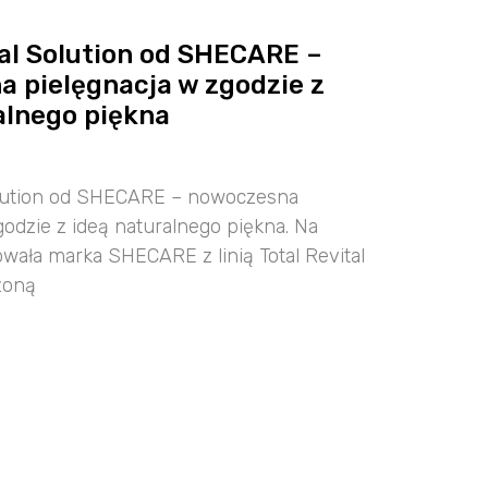
tal Solution od SHECARE –
 pielęgnacja w zgodzie z
alnego piękna
Solution od SHECARE – nowoczesna
godzie z ideą naturalnego piękna. Na
wała marka SHECARE z linią Total Revital
zoną