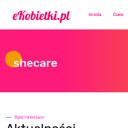
Uroda
Ciało
shecare
Bądź na bieżąco