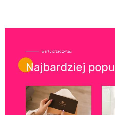
Warto przeczytać
Najbardziej popu