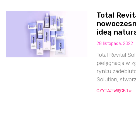
Total Revi
nowoczesna
ideą natur
28 listopada, 2022
Total Revital 
pielęgnacja w z
rynku zadebiuto
Solution, stwor
CZYTAJ WIĘCEJ »