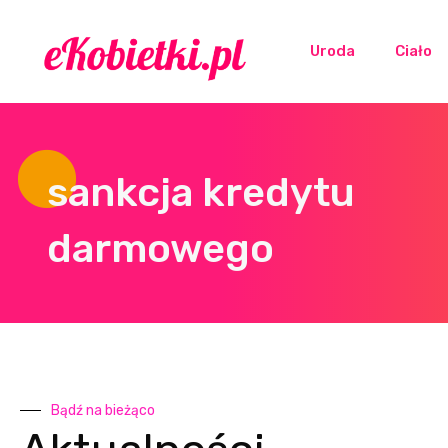
Uroda
Ciało
sankcja kredytu
darmowego
Bądź na bieżąco