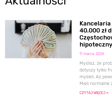
Aktualności
Kancelaria
40.000 zł 
Częstochow
hipoteczn
17 marca, 2026
Myślisz, że pr
dotyczy tylko f
myśleli. Aż pewn
Mieli normalne 
CZYTAJ WIĘCEJ »