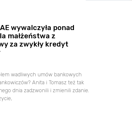
 AE wywalczyła ponad
dla małżeństwa z
y za zwykły kredyt
y
oblem wadliwych umów bankowych
rankowiczów? Anita i Tomasz też tak
ego dnia zadzwonili i zmienili zdanie.
życie,