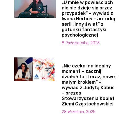
„U mnie w powieściach
nic nie dzieje się przez
przypadek” – wywiad z
Iwoną Herbuś – autorką
serii „Inny świat” z
gatunku fantastyki
psychologicznej
8 Października, 2025
„Nie czekaj na idealny
moment – zacznij
działać tu i teraz, nawet
małym krokiem” –
wywiad z Judytą Kabus
– prezes
Stowarzyszenia Kobiet
Ziemi Częstochowskiej
28 Września, 2025