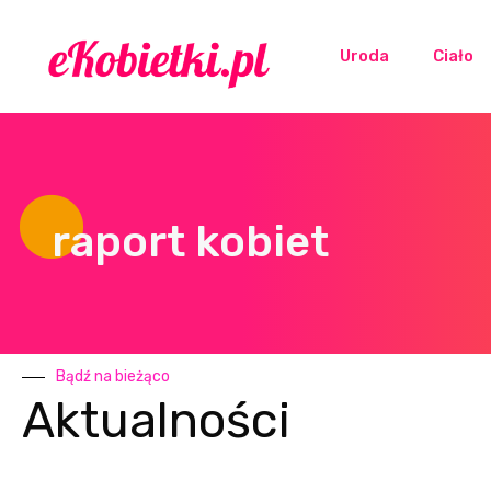
Uroda
Ciało
raport kobiet
Bądź na bieżąco
Aktualności