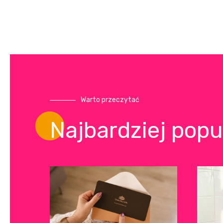
Warto przeczytać
Najbardziej popu