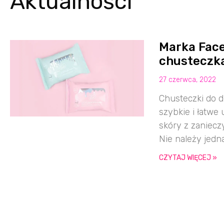
Aktualności
Marka Fac
chusteczk
27 czerwca, 2022
Chusteczki do 
szybkie i łatwe
skóry z zaniec
Nie należy jedn
CZYTAJ WIĘCEJ »