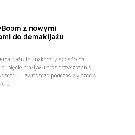
eBoom z nowymi
ami do demakijażu
demakijażu to znakomity sposób na
 usunięcie makijażu oraz oczyszczenie
zyszczeń – zwłaszcza podczas wyjazdów.
ak ich