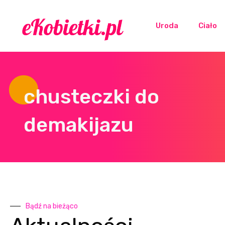
Uroda
Ciało
chusteczki do
demakijazu
Bądź na bieżąco