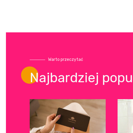
Warto przeczytać
Najbardziej popu