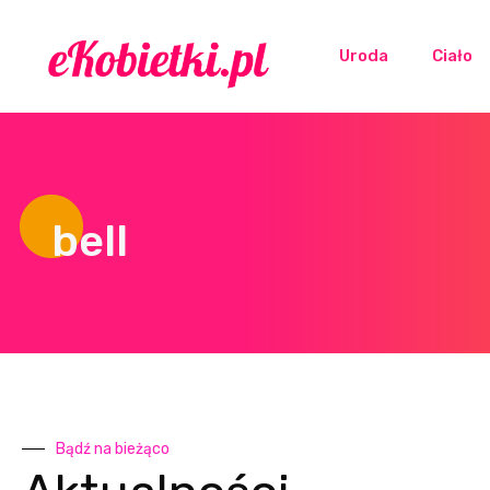
Uroda
Ciało
bell
Bądź na bieżąco