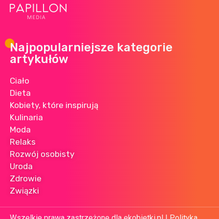
Najpopularniejsze kategorie
artykułów
Ciało
Dieta
Kobiety, które inspirują
Kulinaria
Moda
Relaks
Rozwój osobisty
Uroda
Zdrowie
Związki
Wszelkie prawa zastrzeżone dla ekobietki.pl |
Polityka