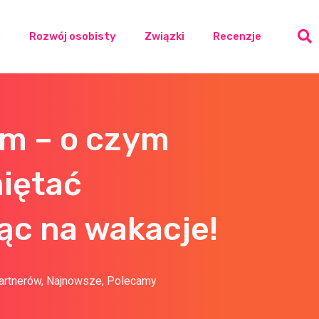
a
Rozwój osobisty
Związki
Recenzje
em – o czym
iętać
ąc na wakacje!
artnerów
,
Najnowsze
,
Polecamy