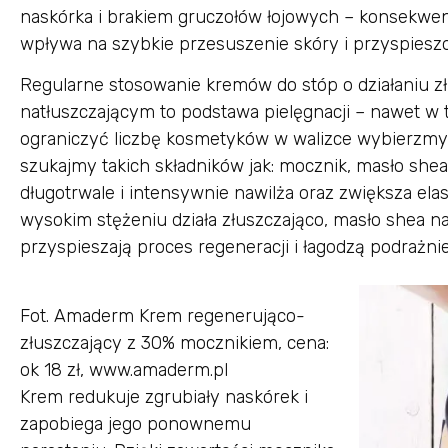
naskórka i brakiem gruczołów łojowych – konsekwenc
wpływa na szybkie przesuszenie skóry i przyspieszo
Regularne stosowanie kremów do stóp o działaniu zł
natłuszczającym to podstawa pielęgnacji – nawet w
ograniczyć liczbę kosmetyków w walizce wybierzmy
szukajmy takich składników jak: mocznik, masło shea
długotrwale i intensywnie nawilża oraz zwiększa el
wysokim stężeniu działa złuszczająco, masło shea nat
przyspieszają proces regeneracji i łagodzą podrażnie
Fot. Amaderm Krem regenerująco-
złuszczający z 30% mocznikiem, cena:
ok 18 zł, www.amaderm.pl
Krem redukuje zgrubiały naskórek i
zapobiega jego ponownemu