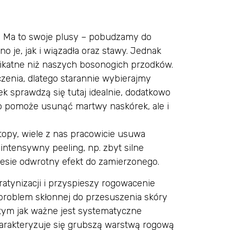
. Ma to swoje plusy – pobudzamy do
 je, jak i wiązadła oraz stawy. Jednak
likatne niż naszych bosonogich przodków.
czenia, dlatego starannie wybierajmy
k sprawdzą się tutaj idealnie, dodatkowo
lko pomoże usunąć martwy naskórek, ale i
opy, wiele z nas pracowicie usuwa
 intensywny peeling, np. zbyt silne
esie odwrotny efekt do zamierzonego.
atynizacji i przyspieszy rogowacenie
 problem skłonnej do przesuszenia skóry
tym jak ważne jest systematyczne
charakteryzuje się grubszą warstwą rogową