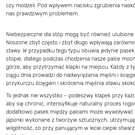
czy modzeli. Pod wpływem nacisku zgrubienia naskó
nas prawdziwym problemem.
Niebezpieczne dla stóp mogą być również ulubione pr
Noszone zbyt często i zbyt długo wpływają zarówno n
stawy. W przypadku tego typu obuwia jedynie pasek
stopie, dlatego podczas chodzenia nasze palce mocn
górze, aby przytrzymać klapki na miejscu. Każdy z 
ciągu dnia prowadzi do nadwyrężania mięśni i ścięg
przykurczu ścięgien i skrócenia mięśnia stawu skok
To jednak nie wszystko – podeszwy klapek przy każd
aby się chronić, intensyfikuje naturalny proces rog
dodatkowo pasek między palcami może wywoływać otarc
japonki wykonane z tworzyw sztucznych, utrzymują
wilgotność, co przy panującym w lecie cieple stwar