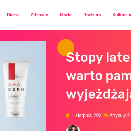
Dieta
Zdrowie
Moda
Rodzina
Kulinari
Stopy lat
warto pam
wyjeżdżaj
1 sierpnia, 2021
Artykuły P