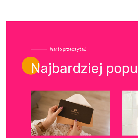
Warto przeczytać
Najbardziej popu