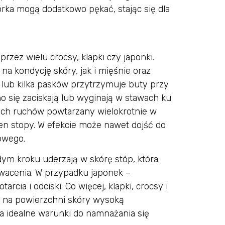
rka mogą dodatkowo pękać, stając się dla
zez wielu crocsy, klapki czy japonki.
a kondycję skóry, jak i mięśnie oraz
 lub kilka pasków przytrzymuje buty przy
o się zaciskają lub wyginają w stawach ku
tych ruchów powtarzany wielokrotnie w
ien stopy. W efekcie może nawet dojść do
owego.
ym kroku uderzają w skórę stóp, która
owacenia. W przypadku japonek –
ia i odciski. Co więcej, klapki, crocsy i
 na powierzchni skóry wysoką
za idealne warunki do namnażania się