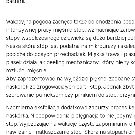
bakterii.
Wakacyjna pogoda zachęca także do chodzenia boso
intensywnej pracy mięśnie stóp, wzmacniając zarówno
stopy współczesnego człowieka są dużo bardziej de
Nasza skóra stóp jest podatna na mikrourazy i skale
podłoże do bosych przechadzek. Miękka trawa i piase
piasek działa jak peeling mechaniczny, który nie ty
rozluźni mięśnie.
Aby zaprezentować na wyjeździe piękne, zadbane st
naskórek ze zrogowaciałych partii stóp. Jednak zbyt
szorowanie pumeksem czy pilnikiem do stóp, przyni
Nadmierna eksfoliacja dodatkowo zaburzy proces ker
naskórka. Nieodpowiednia pielęgnacja to nie jedyny
stóp. Wyjeżdżając na wakacje często zapominamy o 
nawilżanie i natłuszczanie stóp. Skóra na stopach 