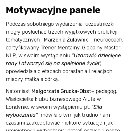
Motywacyjne panele
Podczas sobotniego wydarzenia, uczestniczki
mogły posłuchać trzech wyjątkowych prelekcji
tematycznych.
Marzenia Żuławnik
– neurocoach,
certyfikowany Trener Mentalny, Globalny Master
NLP, w swoim wystąpieniu
”Uzdrowić dziecięce
rany i otworzyć się na spełnione życie”,
opowiedziała o etapach dorastania i relacjach
miedzy matką a córką.
Natomiast
Małgorzata Grucka-Obst
– pedagog,
Właścicielka klubu biznesowego Alute w
Londynie, w swoim wystąpieniu pt.
”Siła
wybaczania”
mówiła o tym jak trudno nam
czasami zaakceptować niektóre sytuacje i jak
umiejętność wybaczania, potrafi oczyścić nasze