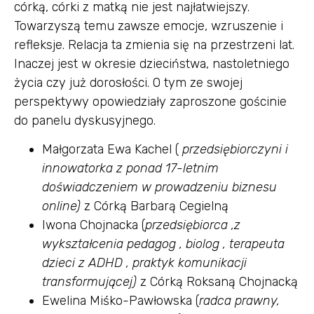
córką, córki z matką nie jest najłatwiejszy.
Towarzyszą temu zawsze emocje, wzruszenie i
refleksje. Relacja ta zmienia się na przestrzeni lat.
Inaczej jest w okresie dzieciństwa, nastoletniego
życia czy już dorosłości. O tym ze swojej
perspektywy opowiedziały zaproszone gościnie
do panelu dyskusyjnego.
Małgorzata Ewa Kachel (
przedsiębiorczyni i
innowatorka z ponad 17-letnim
doświadczeniem w prowadzeniu biznesu
online)
z Córką Barbarą Cegielną
Iwona Chojnacka (
przedsiębiorca ,z
wykształcenia pedagog , biolog , terapeuta
dzieci z ADHD , praktyk komunikacji
transformującej)
z Córką Roksaną Chojnacką
Ewelina Miśko-Pawłowska (
radca prawny,