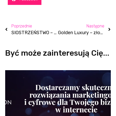
Poprzednie
Następne
SIOSTRZEŃSTWO – synonim marki PROPS – Relacja z eventu społeczności
Golden Luxury – złote skarpetki i rękawiczki, które zadbają o skórę stóp i dłoni
Być może zainteresują Cię...