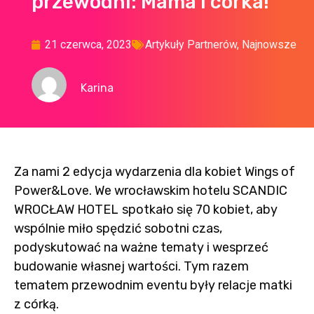
przewodni: Mama i córka!
21 czerwca, 2023
Artykuły Partnerów
,
Najnowsze
Karina
Za nami 2 edycja wydarzenia dla kobiet Wings of
Power&Love. We wrocławskim hotelu
SCANDIC
WROCŁAW HOTEL
spotkało się 70 kobiet, aby
wspólnie miło spędzić sobotni czas,
podyskutować na ważne tematy i wesprzeć
budowanie własnej wartości. Tym razem
tematem przewodnim eventu były relacje matki
z córką.