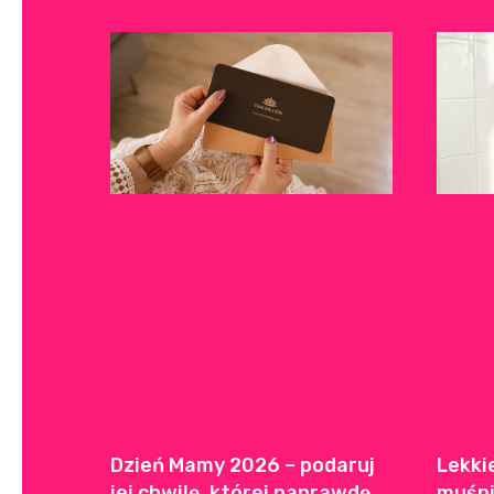
Dzień Mamy 2026 – podaruj
Lekki
jej chwilę, której naprawdę
muśni