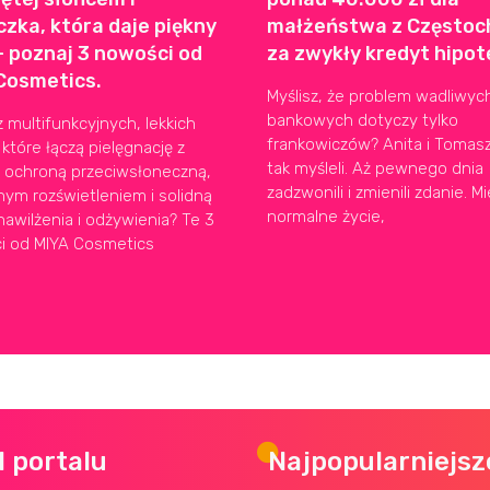
zka, która daje piękny
małżeństwa z Często
– poznaj 3 nowości od
za zwykły kredyt hipo
Cosmetics.
Myślisz, że problem wadliwy
bankowych dotyczy tylko
 multifunkcyjnych, lekkich
frankowiczów? Anita i Tomasz
 które łączą pielęgnację z
tak myśleli. Aż pewnego dnia
 ochroną przeciwsłoneczną,
zadzwonili i zmienili zdanie. Mie
nym rozświetleniem i solidną
normalne życie,
awilżenia i odżywienia? Te 3
i od MIYA Cosmetics
l portalu
Najpopularniejsz