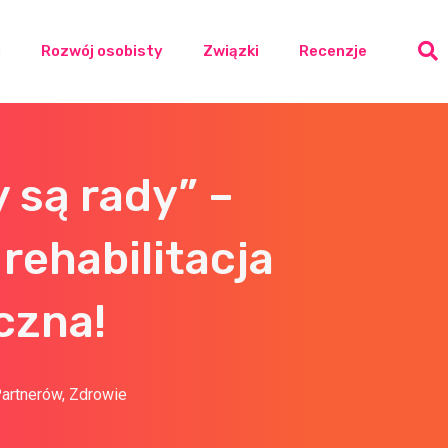
a
Rozwój osobisty
Związki
Recenzje
 są rady” –
rehabilitacja
czna!
Partnerów
,
Zdrowie