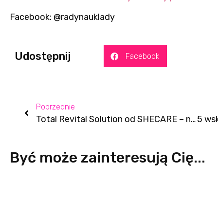
Facebook: @radynauklady
Udostępnij
Facebook
Poprzednie
Total Revital Solution od SHECARE – nowoczesna pielęgnacja w zgodzie z ideą naturalnego piękna
Być może zainteresują Cię...