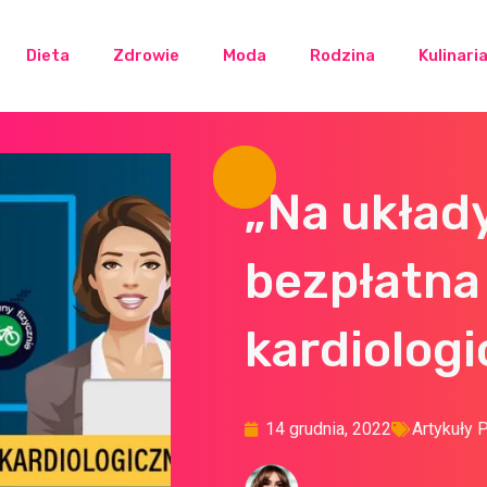
Dieta
Zdrowie
Moda
Rodzina
Kulinari
„Na układy
bezpłatna 
kardiologi
14 grudnia, 2022
Artykuły 