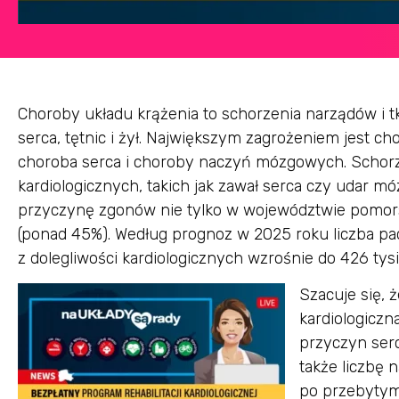
Choroby układu krążenia to schorzenia narządów i t
serca, tętnic i żył. Największym zagrożeniem jest c
choroba serca i choroby naczyń mózgowych. Schorz
kardiologicznych, takich jak zawał serca czy udar m
przyczynę zgonów nie tylko w województwie pomorsk
(ponad 45%). Według prognoz w 2025 roku liczba pa
z dolegliwości kardiologicznych wzrośnie do 426 tysi
Szacuje się, 
kardiologicz
przyczyn ser
także liczbę 
po przebytym