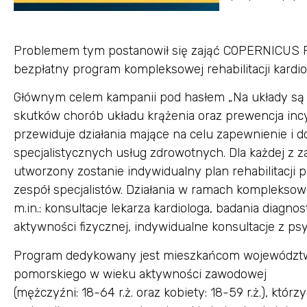
Problemem tym postanowił się zająć COPERNICUS Po
bezpłatny program kompleksowej rehabilitacji kard
Głównym celem kampanii pod hasłem „Na układy są r
skutków chorób układu krążenia oraz prewencja inc
przewiduje działania mające na celu zapewnienie i d
specjalistycznych usług zdrowotnych. Dla każdej z
utworzony zostanie indywidualny plan rehabilitacji
zespół specjalistów. Działania w ramach kompleksowe
m.in.: konsultacje lekarza kardiologa, badania diagno
aktywności fizycznej, indywidualne konsultacje z ps
Program dedykowany jest mieszkańcom województ
pomorskiego w wieku aktywności zawodowej
(mężczyźni: 18-64 r.ż. oraz kobiety: 18-59 r.ż.), którzy