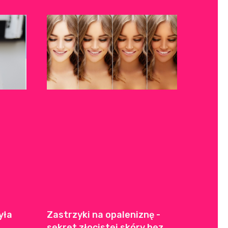
yła
Zastrzyki na opaleniznę -
sekret złocistej skóry bez