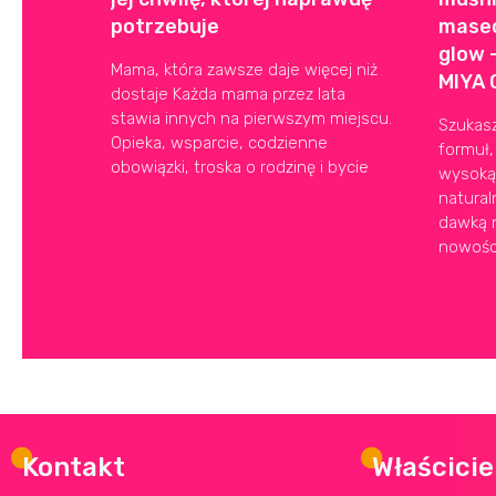
potrzebuje
masec
glow 
Mama, która zawsze daje więcej niż
MIYA 
dostaje Każda mama przez lata
stawia innych na pierwszym miejscu.
Szukasz
Opieka, wsparcie, codzienne
formuł,
obowiązki, troska o rodzinę i bycie
wysoką
natural
dawką n
nowośc
Kontakt
Właścicie