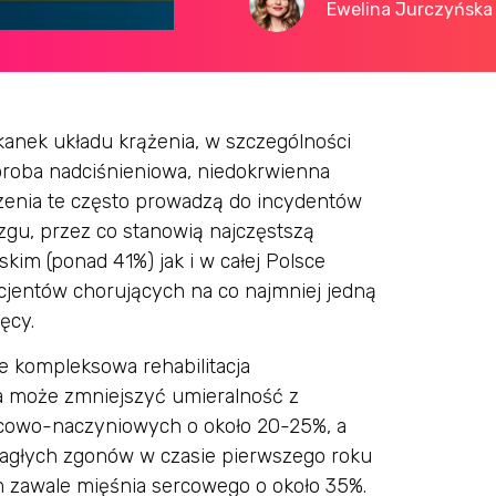
Ewelina Jurczyńska
kanek układu krążenia, w szczególności
horoba nadciśnieniowa, niedokrwienna
enia te często prowadzą do incydentów
ózgu, przez co stanowią najczęstszą
im (ponad 41%) jak i w całej Polsce
cjentów chorujących na co najmniej jedną
ęcy.
że kompleksowa rehabilitacja
na może zmniejszyć umieralność z
cowo-naczyniowych o około 20-25%, a
nagłych zgonów w czasie pierwszego roku
 zawale mięśnia sercowego o około 35%.