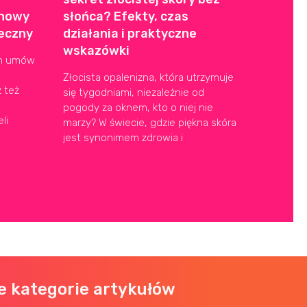
chowy
słońca? Efekty, czas
teczny
działania i praktyczne
wskazówki
ch umów
Złocista opalenizna, która utrzymuje
 też
się tygodniami, niezależnie od
pogody za oknem, kto o niej nie
li
marzy? W świecie, gdzie piękna skóra
jest synonimem zdrowia i
e kategorie artykułów