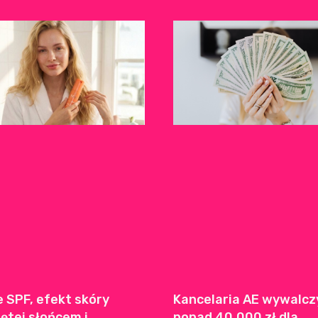
e SPF, efekt skóry
Kancelaria AE wywalcz
ętej słońcem i
ponad 40.000 zł dla