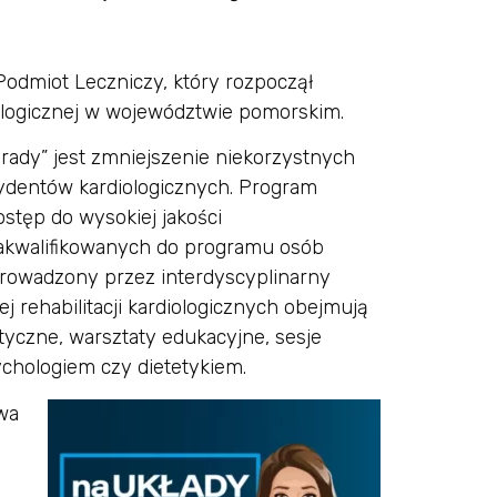
dmiot Leczniczy, który rozpoczął
iologicznej w województwie pomorskim.
ady” jest zmniejszenie niekorzystnych
ydentów kardiologicznych. Program
ostęp do wysokiej jakości
 zakwalifikowanych do programu osób
 prowadzony przez interdyscyplinarny
j rehabilitacji kardiologicznych obejmują
styczne, warsztaty edukacyjne, sesje
ychologiem czy dietetykiem.
wa