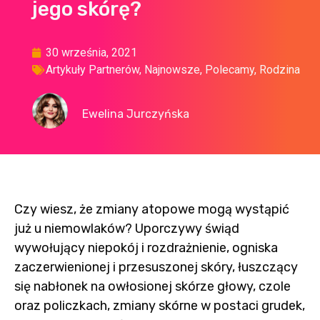
jego skórę?
30 września, 2021
Artykuły Partnerów
,
Najnowsze
,
Polecamy
,
Rodzina
Ewelina Jurczyńska
Czy wiesz, że zmiany atopowe mogą wystąpić
już u niemowlaków? Uporczywy świąd
wywołujący niepokój i rozdrażnienie, ogniska
zaczerwienionej i przesuszonej skóry, łuszczący
się nabłonek na owłosionej skórze głowy, czole
oraz policzkach, zmiany skórne w postaci grudek,