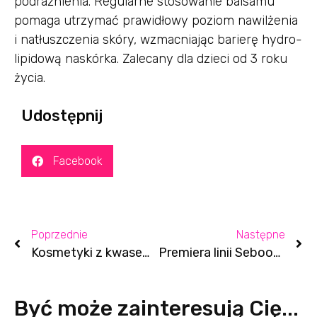
podrażnienia. Regularne stosowanie balsamu
pomaga utrzymać prawidłowy poziom nawilżenia
i natłuszczenia skóry, wzmacniając barierę hydro-
lipidową naskórka. Zalecany dla dzieci od 3 roku
życia.
Udostępnij
Facebook
Poprzednie
Następne
Kosmetyki z kwasem mlekowym – dlaczego jesienią warto po nie sięgnąć?
Premiera linii Seboom – 10 kosmetycznych nowości do FaceBoom
Być może zainteresują Cię...