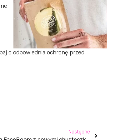
lne
aj o odpowiednia ochronę przed
Następne
Marka FaceBoom z nowymi chusteczkami do demakijażu