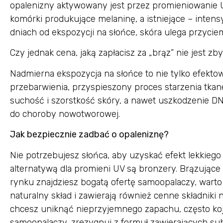
opalenizny aktywowany jest przez promieniowanie
komórki produkujące melaninę, a istniejące – intensyf
dniach od ekspozycji na słońce, skóra ulega przycie
Czy jednak cena, jaką zapłacisz za „brąz” nie jest z
Nadmierna ekspozycja na słońce to nie tylko efektown
przebarwienia, przyspieszony proces starzenia tkan
suchość i szorstkość skóry, a nawet uszkodzenie 
do choroby nowotworowej.
Jak bezpiecznie zadbać o opaleniznę?
Nie potrzebujesz słońca, aby uzyskać efekt lekkieg
alternatywą dla promieni UV są bronzery. Brązujące 
rynku znajdziesz bogatą ofertę samoopalaczy, warto 
naturalny skład i zawierają również cenne składniki 
chcesz uniknąć nieprzyjemnego zapachu, często ko
samoopalaczy, zrezygnuj z formuł zawierających su