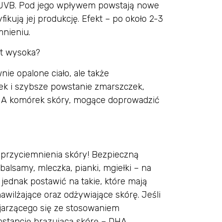
 UVB. Pod jego wpływem powstają nowe
ikują jej produkcję. Efekt – po około 2-3
mnieniu.
byt wysoka?
ie opalone ciało, ale także
ek i szybsze powstanie zmarszczek,
DNA komórek skóry, mogące doprowadzić
o przyciemnienia skóry! Bezpieczną
balsamy, mleczka, pianki, mgiełki – na
jednak postawić na takie, które mają
nawilżające oraz odżywiające skórę. Jeśli
jarzącego się ze stosowaniem
bstancję brązującą skórę – DHA