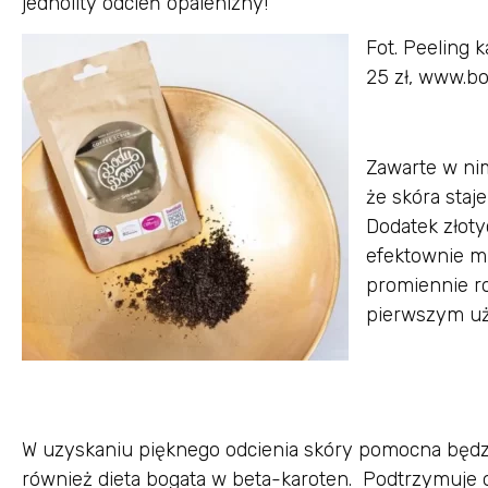
jednolity odcień opalenizny!
Fot. Peeling
25 zł, www.b
Zawarte w nim
że skóra staj
Dodatek złoty
efektownie mi
promiennie r
pierwszym uż
W uzyskaniu pięknego odcienia skóry pomocna będz
również dieta bogata w beta-karoten. Podtrzymuje 