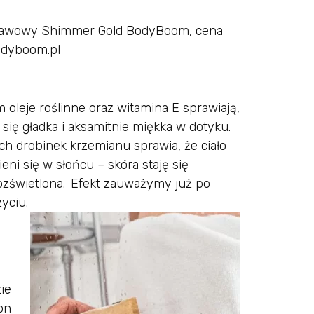
 kawowy Shimmer Gold BodyBoom, cena
odyboom.pl
 oleje roślinne oraz witamina E sprawiają,
e się gładka i aksamitnie miękka w dotyku.
ch drobinek krzemianu sprawia, że ciało
eni się w słońcu – skóra staję się
ozświetlona. Efekt zauważymy już po
yciu.
ie
on