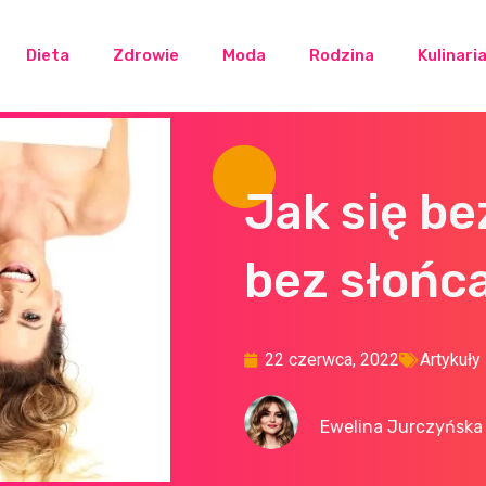
Dieta
Zdrowie
Moda
Rodzina
Kulinari
Jak się be
bez słońca
22 czerwca, 2022
Artykuły
Ewelina Jurczyńska