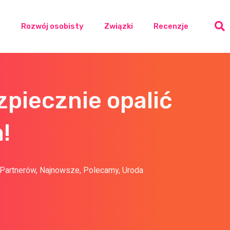
a
Rozwój osobisty
Związki
Recenzje
zpiecznie opalić
!
 Partnerów
,
Najnowsze
,
Polecamy
,
Uroda