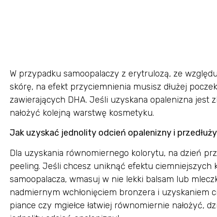
W przypadku samoopalaczy z erytrulozą, ze względu 
skórę, na efekt przyciemnienia musisz dłużej pocze
zawierających DHA. Jeśli uzyskana opalenizna jest z
nałożyć kolejną warstwę kosmetyku.
Jak uzyskać jednolity odcień opalenizny i przedłuż
Dla uzyskania równomiernego kolorytu, na dzień prz
peeling. Jeśli chcesz uniknąć efektu ciemniejszych k
samoopalacza, wmasuj w nie lekki balsam lub mleczk
nadmiernym wchłonięciem bronzera i uzyskaniem ci
piance czy mgiełce łatwiej równomiernie nałożyć, 