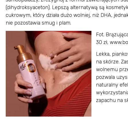
(dihydroksyaceton). Lepszą alternatywą są kosmetyk
cukrowym, który działa dużo wolniej, niż DHA, jednak 
nie pozostawia smug i plam.
Fot. Brązując
30 zł, www.b
Lekka, pianko
na skórze. Za
wolnemu prze
pozwala uzys
naturalny efe
wykorzystania
zapachu na s