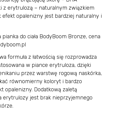
i z erytrulozą – naturalnym związkiem
efekt opalenizny jest bardziej naturalny i
a pianka do ciała BodyBoom Bronze, cena
odyboom.pl
wa formuła z łatwością się rozprowadza
stosowana w piance erytruloza, dzięki
nikaniu przez warstwę rogową naskórka,
kać równomierny koloryt i bardzo
kt opalenizny. Dodatkową zaletą
 erytrulozy jest brak nieprzyjemnego
kórze.